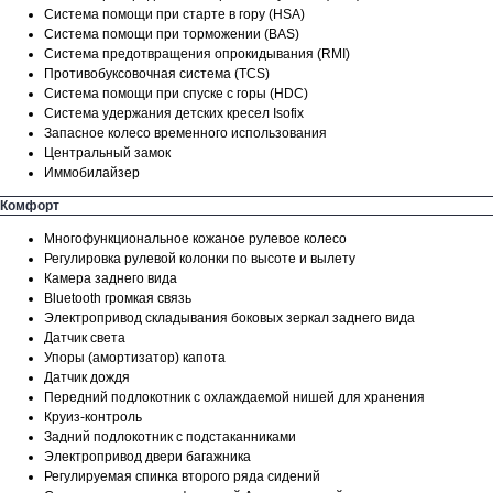
Система помощи при старте в гору (HSA)
Система помощи при торможении (BAS)
Система предотвращения опрокидывания (RMI)
Противобуксовочная система (TCS)
Система помощи при спуске с горы (HDC)
Система удержания детских кресел Isofix
Запасное колесо временного использования
Центральный замок
Иммобилайзер
Комфорт
Многофункциональное кожаное рулевое колесо
Регулировка рулевой колонки по высоте и вылету
Камера заднего вида
Bluetooth громкая связь
Электропривод складывания боковых зеркал заднего вида
Датчик света
Упоры (амортизатор) капота
Датчик дождя
Передний подлокотник с охлаждаемой нишей для хранения
Круиз-контроль
Задний подлокотник с подстаканниками
Электропривод двери багажника
Регулируемая спинка второго ряда сидений