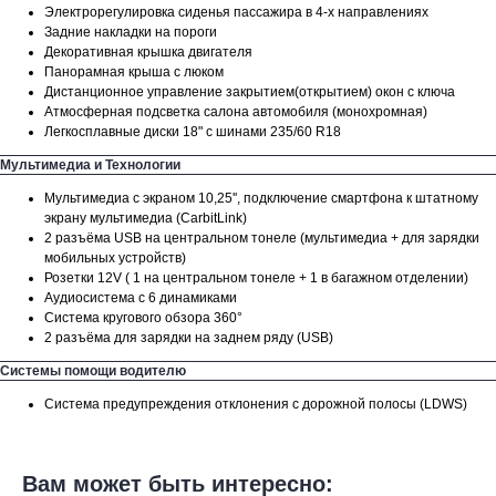
Электрорегулировка сиденья пассажира в 4-х направлениях
Задние накладки на пороги
Декоративная крышка двигателя
Панорамная крыша с люком
Дистанционное управление закрытием(открытием) окон с ключа
Атмосферная подсветка салона автомобиля (монохромная)
Легкосплавные диски 18" с шинами 235/60 R18
Мультимедиа и Технологии
РАССЧИТАЙТЕ КРЕДИТ
Мультимедиа c экраном 10,25'', подключение смартфона к штатному
экрану мультимедиа (CarbitLink)
★ Платеж от
15 000
₽/мес.
2 разъёма USB на центральном тонеле (мультимедиа + для зарядки
★ Кредит от
0.01
% на 5 лет
мобильных устройств)
★ Срок кредита до
10 лет!
Розетки 12V ( 1 на центральном тонеле + 1 в багажном отделении)
Аудиосистема с 6 динамиками
Выберите модель
Система кругового обзора 360°
2 разъёма для зарядки на заднем ряду (USB)
Системы помощи водителю
Первоначальный взнос
Система предупреждения отклонения с дорожной полосы (LDWS)
0
Вам может быть интересно:
0₽
4000000₽