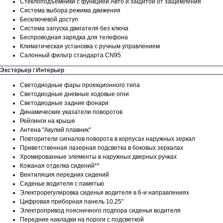
Стеклоподъемники с функцией Авто и защитой от защемления
Система выбора режима движения
Бесключевой доступ
Система запуска двигателя без ключа
Беспроводная зарядка для телефона
Климатическая установка с ручным управлением
Салонный фильтр стандарта CN95
Экстерьер / Интерьер
Cветодиодные фары проекционного типа
Светодиодные дневные ходовые огни
Светодиодные задние фонари
Динамические указатели поворотов
Рейлинги на крыше
Антена "Акулий плавник"
Повторители сигналов поворота в корпусах наружных зеркал
Приветственная лазерная подсветка в боковых зеркалах
Хромированные элементы в наружных дверных ручках
Кожаная отделка сидений**
Вентиляция передних сидений
Сиденье водителя с памятью
Электрорегулировка сиденья водителя в 6-и направлениях
Цифровая приборная панель 10,25"
Электропривод поясничного подпора сиденья водителя
Передние накладки на пороги с подсветкой