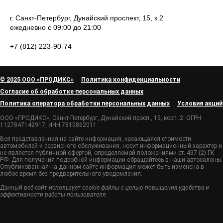
г. Санкт-Петербург, Дунайский проспект, 15, к.2
ежедневно с 09:00 до 21:00
+7 (812) 223-90-74
© 2025 ООО «ПРОДИКС»
Политика конфиденциальности
Согласие об обработке персональных данных
Политика оператора обработки персональных данных
Условия акций
ООО «ПРОДИКС», Санкт-Петербург, Дунайский просп., 15, корп. 2. ОГРН
1127847142917, ИНН 7810862011
Вся представленная на сайте информация, касающаяся стоимости
автомобилей и сервисного обслуживания, носит информационный характер и
не является публичной офертой, определяемой положениями ст. 437 (2) ГК
РФ. Для получения подробной информации обращайтесь в наши автосалоны.
Опубликованная на данном сайте информация может быть изменена в
любое время без предварительного уведомления.
Данный веб-сайт использует cookie-файлы с целью повышения удобства и
эффективности работы пользователя.